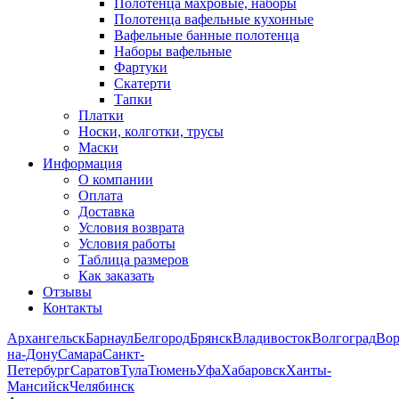
Полотенца махровые, наборы
Полотенца вафельные кухонные
Вафельные банные полотенца
Наборы вафельные
Фартуки
Скатерти
Тапки
Платки
Носки, колготки, трусы
Маски
Информация
О компании
Оплата
Доставка
Условия возврата
Условия работы
Таблица размеров
Как заказать
Отзывы
Контакты
Архангельск
Барнаул
Белгород
Брянск
Владивосток
Волгоград
Во
на-Дону
Самара
Санкт-
Петербург
Саратов
Тула
Тюмень
Уфа
Хабаровск
Ханты-
Мансийск
Челябинск