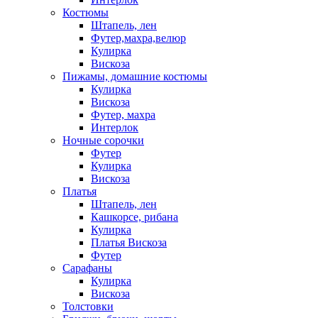
Костюмы
Штапель, лен
Футер,махра,велюр
Кулирка
Вискоза
Пижамы, домашние костюмы
Кулирка
Вискоза
Футер, махра
Интерлок
Ночные сорочки
Футер
Кулирка
Вискоза
Платья
Штапель, лен
Кашкорсе, рибана
Кулирка
Платья Вискоза
Футер
Сарафаны
Кулирка
Вискоза
Толстовки