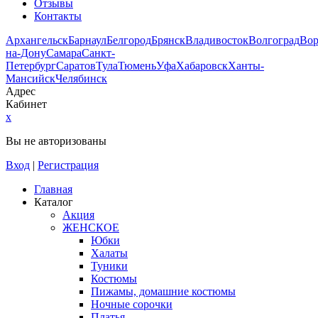
Отзывы
Контакты
Архангельск
Барнаул
Белгород
Брянск
Владивосток
Волгоград
Во
на-Дону
Самара
Санкт-
Петербург
Саратов
Тула
Тюмень
Уфа
Хабаровск
Ханты-
Мансийск
Челябинск
Адрес
Кабинет
x
Вы не авторизованы
Вход
|
Регистрация
Главная
Каталог
Акция
ЖЕНСКОЕ
Юбки
Халаты
Туники
Костюмы
Пижамы, домашние костюмы
Ночные сорочки
Платья