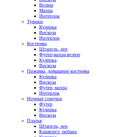
Велюр
Махра
Интерлок
Туники
Кулирка
Вискоза
Интерлок
Костюмы
Штапель, лен
Футер,махра,велюр
Кулирка
Вискоза
Пижамы, домашние костюмы
Кулирка
Вискоза
Футер, махра
Интерлок
Ночные сорочки
Футер
Кулирка
Вискоза
Платья
Штапель, лен
Кашкорсе, рибана