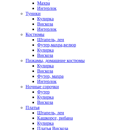
Махра
Интерлок
Туники
Кулирка
Вискоза
Интерлок
Костюмы
Штапель, лен
Футер,махра,велюр
Кулирка
Вискоза
Пижамы, домашние костюмы
Кулирка
Вискоза
Футер, махра
Интерлок
Ночные сорочки
Футер
Кулирка
Вискоза
Платья
Штапель, лен
Кашкорсе, рибана
Кулирка
Платья Вискоза