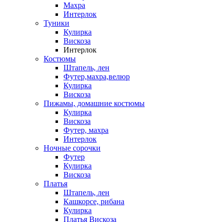
Махра
Интерлок
Туники
Кулирка
Вискоза
Интерлок
Костюмы
Штапель, лен
Футер,махра,велюр
Кулирка
Вискоза
Пижамы, домашние костюмы
Кулирка
Вискоза
Футер, махра
Интерлок
Ночные сорочки
Футер
Кулирка
Вискоза
Платья
Штапель, лен
Кашкорсе, рибана
Кулирка
Платья Вискоза