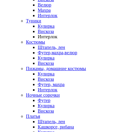
Велюр
Махра
Интерлок
Туники
Кулирка
Вискоза
Интерлок
Костюмы
Штапель, лен
Футер,махра,велюр
Кулирка
Вискоза
Пижамы, домашние костюмы
Кулирка
Вискоза
Футер, махра
Интерлок
Ночные сорочки
Футер
Кулирка
Вискоза
Платья
Штапель, лен
Кашкорсе, рибана