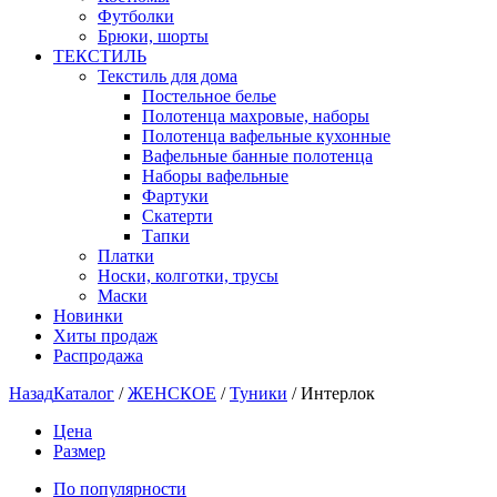
Футболки
Брюки, шорты
ТЕКСТИЛЬ
Текстиль для дома
Постельное белье
Полотенца махровые, наборы
Полотенца вафельные кухонные
Вафельные банные полотенца
Наборы вафельные
Фартуки
Скатерти
Тапки
Платки
Носки, колготки, трусы
Маски
Новинки
Хиты продаж
Распродажа
Назад
Каталог
/
ЖЕНСКОЕ
/
Туники
/
Интерлок
Цена
Размер
По популярности