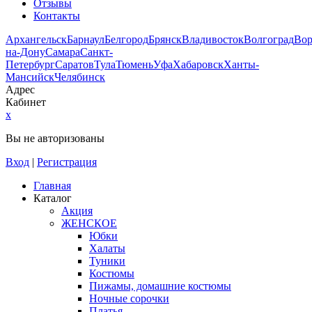
Отзывы
Контакты
Архангельск
Барнаул
Белгород
Брянск
Владивосток
Волгоград
Во
на-Дону
Самара
Санкт-
Петербург
Саратов
Тула
Тюмень
Уфа
Хабаровск
Ханты-
Мансийск
Челябинск
Адрес
Кабинет
x
Вы не авторизованы
Вход
|
Регистрация
Главная
Каталог
Акция
ЖЕНСКОЕ
Юбки
Халаты
Туники
Костюмы
Пижамы, домашние костюмы
Ночные сорочки
Платья