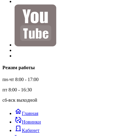
Режим работы
пн-чт 8:00 - 17:00
пт 8:00 - 16:30
сб-вск выходной
home
Главная
published_with_changes
Новинки
door_back
Кабинет
x