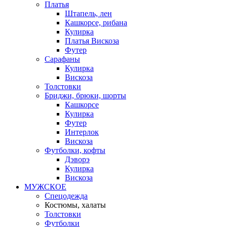
Платья
Штапель, лен
Кашкорсе, рибана
Кулирка
Платья Вискоза
Футер
Сарафаны
Кулирка
Вискоза
Толстовки
Бриджи, брюки, шорты
Кашкорсе
Кулирка
Футер
Интерлок
Вискоза
Футболки, кофты
Дэворэ
Кулирка
Вискоза
МУЖСКОЕ
Спецодежда
Костюмы, халаты
Толстовки
Футболки