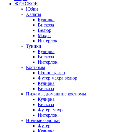
ЖЕНСКОЕ
Юбки
Халаты
Кулирка
Вискоза
Велюр
Махра
Интерлок
Туники
Кулирка
Вискоза
Интерлок
Костюмы
Штапель, лен
Футер,махра,велюр
Кулирка
Вискоза
Пижамы, домашние костюмы
Кулирка
Вискоза
Футер, махра
Интерлок
Ночные сорочки
Футер
Кулирка