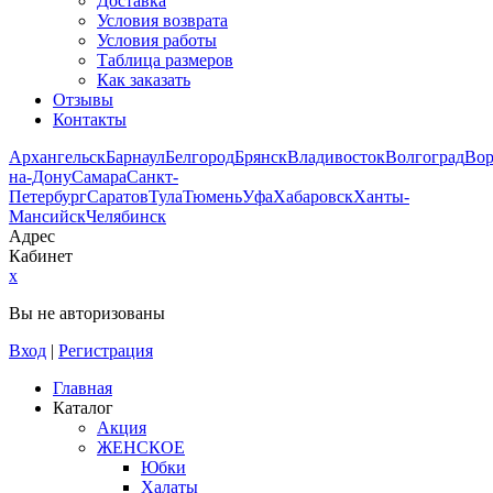
Доставка
Условия возврата
Условия работы
Таблица размеров
Как заказать
Отзывы
Контакты
Архангельск
Барнаул
Белгород
Брянск
Владивосток
Волгоград
Во
на-Дону
Самара
Санкт-
Петербург
Саратов
Тула
Тюмень
Уфа
Хабаровск
Ханты-
Мансийск
Челябинск
Адрес
Кабинет
x
Вы не авторизованы
Вход
|
Регистрация
Главная
Каталог
Акция
ЖЕНСКОЕ
Юбки
Халаты