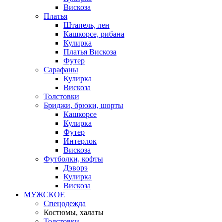
Вискоза
Платья
Штапель, лен
Кашкорсе, рибана
Кулирка
Платья Вискоза
Футер
Сарафаны
Кулирка
Вискоза
Толстовки
Бриджи, брюки, шорты
Кашкорсе
Кулирка
Футер
Интерлок
Вискоза
Футболки, кофты
Дэворэ
Кулирка
Вискоза
МУЖСКОЕ
Спецодежда
Костюмы, халаты
Толстовки