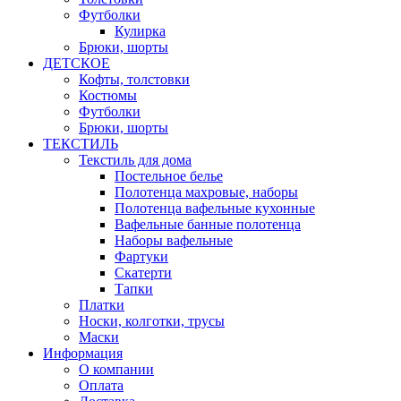
Футболки
Кулирка
Брюки, шорты
ДЕТСКОЕ
Кофты, толстовки
Костюмы
Футболки
Брюки, шорты
ТЕКСТИЛЬ
Текстиль для дома
Постельное белье
Полотенца махровые, наборы
Полотенца вафельные кухонные
Вафельные банные полотенца
Наборы вафельные
Фартуки
Скатерти
Тапки
Платки
Носки, колготки, трусы
Маски
Информация
О компании
Оплата