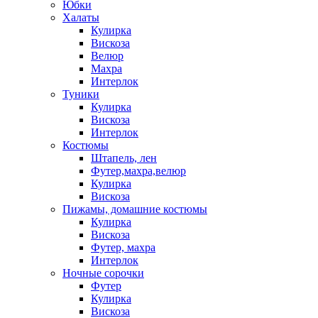
Юбки
Халаты
Кулирка
Вискоза
Велюр
Махра
Интерлок
Туники
Кулирка
Вискоза
Интерлок
Костюмы
Штапель, лен
Футер,махра,велюр
Кулирка
Вискоза
Пижамы, домашние костюмы
Кулирка
Вискоза
Футер, махра
Интерлок
Ночные сорочки
Футер
Кулирка
Вискоза