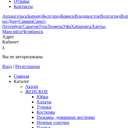
Отзывы
Контакты
Архангельск
Барнаул
Белгород
Брянск
Владивосток
Волгоград
Во
на-Дону
Самара
Санкт-
Петербург
Саратов
Тула
Тюмень
Уфа
Хабаровск
Ханты-
Мансийск
Челябинск
Адрес
Кабинет
x
Вы не авторизованы
Вход
|
Регистрация
Главная
Каталог
Акция
ЖЕНСКОЕ
Юбки
Халаты
Туники
Костюмы
Пижамы, домашние костюмы
Ночные сорочки
Платья