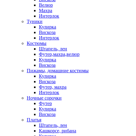
Велюр
Махра
Интерлок
Туники
Кулирка
Вискоза
Интерлок
Костюмы
Штапель, лен
Футер,махра,велюр
Кулирка
Вискоза
Пижамы, домашние костюмы
Кулирка
Вискоза
Футер, махра
Интерлок
Ночные сорочки
Футер
Кулирка
Вискоза
Платья
Штапель, лен
Кашкорсе, рибана