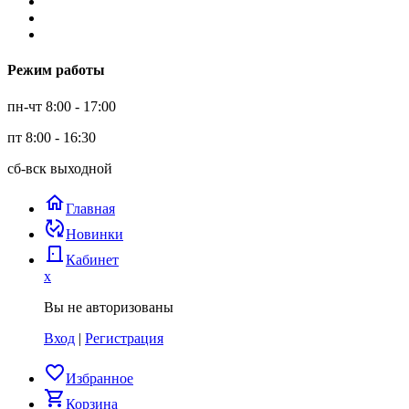
Режим работы
пн-чт 8:00 - 17:00
пт 8:00 - 16:30
сб-вск выходной
home
Главная
published_with_changes
Новинки
door_back
Кабинет
x
Вы не авторизованы
Вход
|
Регистрация
favorite_border
Избранное
shopping_cart
Корзина