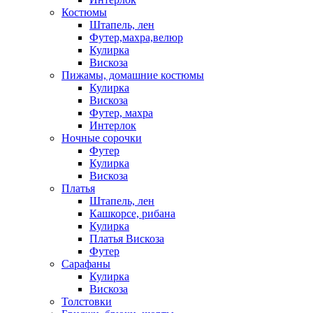
Костюмы
Штапель, лен
Футер,махра,велюр
Кулирка
Вискоза
Пижамы, домашние костюмы
Кулирка
Вискоза
Футер, махра
Интерлок
Ночные сорочки
Футер
Кулирка
Вискоза
Платья
Штапель, лен
Кашкорсе, рибана
Кулирка
Платья Вискоза
Футер
Сарафаны
Кулирка
Вискоза
Толстовки