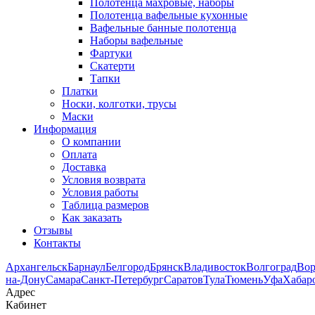
Полотенца махровые, наборы
Полотенца вафельные кухонные
Вафельные банные полотенца
Наборы вафельные
Фартуки
Скатерти
Тапки
Платки
Носки, колготки, трусы
Маски
Информация
О компании
Оплата
Доставка
Условия возврата
Условия работы
Таблица размеров
Как заказать
Отзывы
Контакты
Архангельск
Барнаул
Белгород
Брянск
Владивосток
Волгоград
Во
на-Дону
Самара
Санкт-Петербург
Саратов
Тула
Тюмень
Уфа
Хабар
Адрес
Кабинет