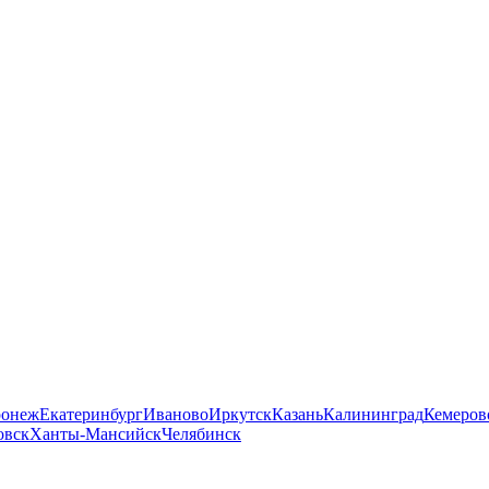
ронеж
Екатеринбург
Иваново
Иркутск
Казань
Калининград
Кемеров
овск
Ханты-Мансийск
Челябинск