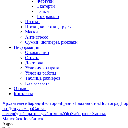
Фартуки
Скатерти
Тапки
Покрывало
Платки
Носки, колготки, трусы
Маски
Антистресс
Сумки, шопперы, рюкзаки
Информация
О компании
Оплата
Доставка
Условия возврата
Условия работы
Таблица размеров
Как заказать
Отзывы
Контакты
Архангельск
Барнаул
Белгород
Брянск
Владивосток
Волгоград
Во
на-Дону
Самара
Санкт-
Петербург
Саратов
Тула
Тюмень
Уфа
Хабаровск
Ханты-
Мансийск
Челябинск
Адрес