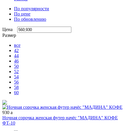
По популярности
По цене
По обновлению
Цена
Размер
все
42
44
46
50
52
54
56
58
60
930
a
Ночная сорочка женская футер начёс "МАДИНА" КОФЕ
ФТ-10