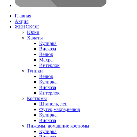
Главная
Акция
ЖЕНСКОЕ
Юбки
Халаты
Кулирка
Вискоза
Велюр
Махра
Интерлок
Туники
Велюр
Кулирка
Вискоза
Интерлок
Костюмы
Штапель, лен
Футер,махра,велюр
Кулирка
Вискоза
Пижамы, домашние костюмы
Кулирка
Вискоза