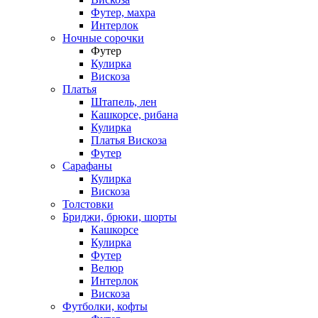
Футер, махра
Интерлок
Ночные сорочки
Футер
Кулирка
Вискоза
Платья
Штапель, лен
Кашкорсе, рибана
Кулирка
Платья Вискоза
Футер
Сарафаны
Кулирка
Вискоза
Толстовки
Бриджи, брюки, шорты
Кашкорсе
Кулирка
Футер
Велюр
Интерлок
Вискоза
Футболки, кофты