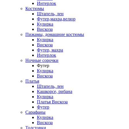
Интерлок
Костюмы
Штапель, лен
Футер,махра,велюр
Кулирка
Вискоза
Пижамы, домашние костюмы
Кулирка
Вискоза
Футер, махра
Интерлок
Ночные сорочки
Футер
Кулирка
Вискоза
Платья
Штапель, лен
Кашкорсе, рибана
Кулирка
Платья Вискоза
Футер
Сарафаны
Кулирка
Вискоза
Толстовки